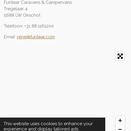
Funtear Caravans & Campervans
Tregelaar 4
5688 LW Oirschot
Telefoon: +31 88 1161200
Email:
rene@funtear.com
This website uses cookies to enhance your
experience and display tailored ads.